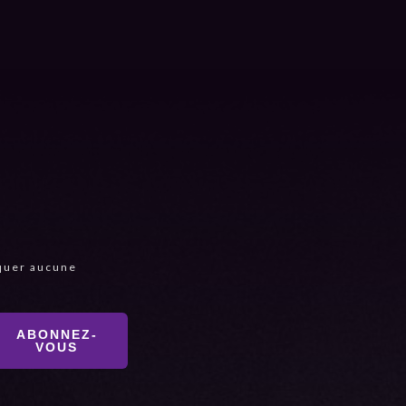
quer aucune
ABONNEZ-
VOUS