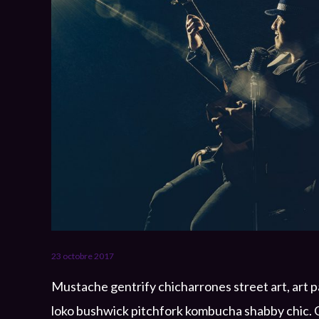
23 octobre 2017
Mustache gentrify chicharrones street art, art
loko bushwick pitchfork kombucha shabby chic. G