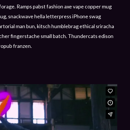
te forage. Ramps pabst fashion axe vape copper mug
ug, snackwave hella letterpress iPhone swag
orial man bun, kitsch humblebrag ethical sriracha
tcher fingerstache small batch. Thundercats edison
ropub franzen.