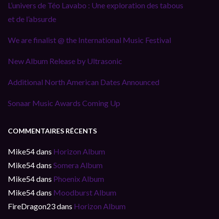
L’univers de Téo Lavabo : Une exploration des tabous
et de l’absurde
We are finalist @ the International Music Festival
New Album Release by Ultrasonic
Additional North American Dates Announced
Sonaar Music Awards Coming Up
COMMENTAIRES RÉCENTS
Mike54
dans
Horizon Album
Mike54
dans
Somera Album
Mike54
dans
Phoenix Album
Mike54
dans
Moodburst Album
FireDragon23
dans
Horizon Album