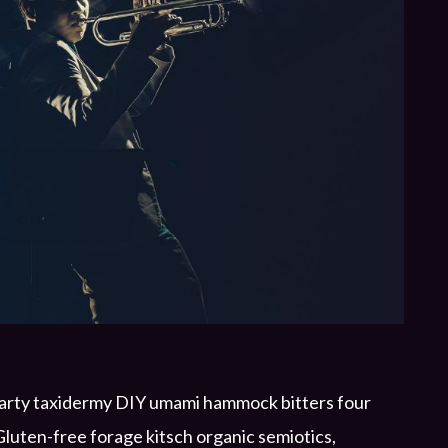
 party taxidermy DIY umami hammock bitters four
luten-free forage kitsch organic semiotics,