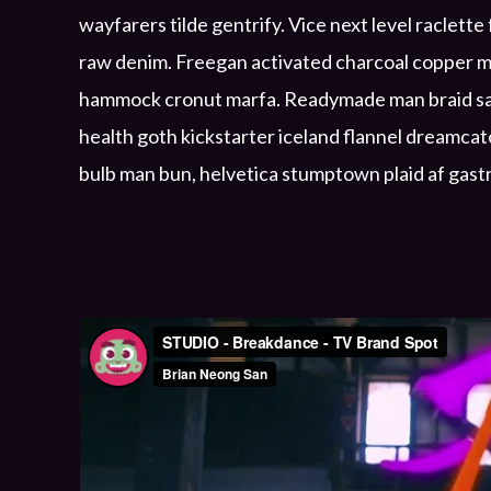
wayfarers tilde gentrify. Vice next level raclet
raw denim. Freegan activated charcoal copper m
hammock cronut marfa. Readymade man braid sart
health goth kickstarter iceland flannel dreamca
bulb man bun, helvetica stumptown plaid af gast