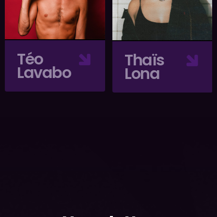
Téo
Thaïs
Lavabo
Lona