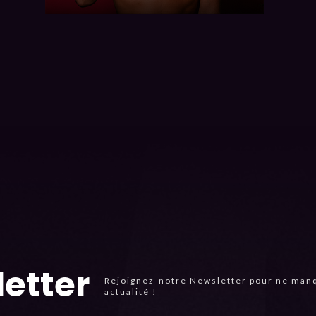
etter
Rejoignez-notre Newsletter pour ne man
actualité !